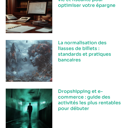
optimiser votre épargne
La normalisation des
liasses de billets :
standards et pratiques
bancaires
Dropshipping et e-
commerce : guide des
activités les plus rentables
pour débuter