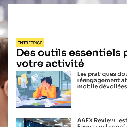
ENTREPRISE
Des outils essentiels
votre activité
Les pratiques do
réengagement ab
mobile dévoilée
AAFX Review : est
Focus sur la con