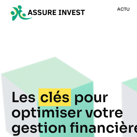
ACTU
Les
clés
pour
optimiser votre
gestion financièr