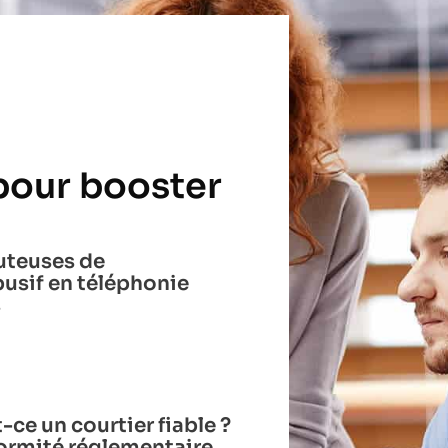
 pour booster
uteuses de
usif en téléphonie
s
-ce un courtier fiable ?
formité réglementaire