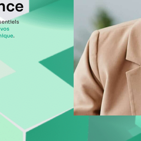
nce
sentiels
r
vos
mique
.