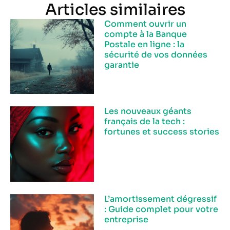
Articles similaires
Comment ouvrir un
compte à la Banque
Postale en ligne : la
sécurité de vos données
garantie
Les nouveaux géants
français de la tech :
fortunes et success stories
L’amortissement dégressif
: Guide complet pour votre
entreprise